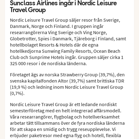
Sunclass Airlines ingår i Nordic Leisure
Travel Group
Nordic Leisure Travel Group säljer resor från Sverige,
Danmark, Norge och Finland. I gruppen ingår
researrangörerna Ving Sverige och Ving Norge,
Globetrotter, Spies i Danmark, Tjäreborg i Finland, samt
hotellbolaget Resorts & Hotels där de egna
hotellkedjorna Sunwing Family Resorts, Ocean Beach
Club och Sunprime Hotels ingår. Gruppen säljer cirka 1
325 000 resor i de nordiska länderna.
Företaget ägs av norska Strawberry Group (39,7%), den
svenska kapitalfonden Altor (39,7%) samt brittiska TDR
(19,9 %) och ledning inom Nordic Leisure Travel Group
(0,7%).
Nordic Leisure Travel Group är ett ledande nordiskt
semesterföretag med en helt integrerad affärsmodell.
Våra researrangörer, flygbolag och hotellverksamhet
arbetar tätt tillsammans över de fyra nordiska länderna
för att skapa en smidig och trygg reseupplevelse. Vi
erbjuder paketresor med egna flyg och hotell, flexibla