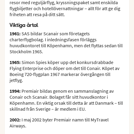
resor med reguljärflyg, kryssningspaket samt enskilda
flygbiljetter och hotellövernattningar – allt för att ge dig
friheten att resa på ditt sätt.
Viktiga årtal
1961:
SAS bildar Scanair som företagets
charterflygbolag. I inledningsfasen förläggs
huvudkontoret till Köpenhamn, men det flyttas sedan till
Stockholm 1965.
1965:
Simon Spies köper upp det konkursdrabbade
Flying Enterprise och döper om det till Conair. Köpet av
Boeing 720-flygplan 1967 markerar övergången till
jetflyg.
1994:
Premiair bildas genom en sammanslagning av
Conair och Scanair. Bolaget får sitt huvudkontor i
Köpenhamn. En viktig orsak till detta är att Danmark – till
skillnad från Sverige – är medlem i EU.
2002:
I maj 2002 byter Premiair namn till MyTravel
Airways.